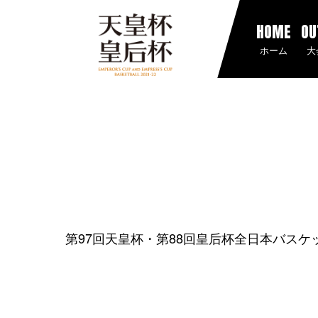
HOME
OU
ホーム
大
第97回天皇杯・第88回皇后杯全日本バス