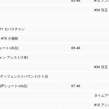
63-46
#12 アン
#34 兒玉
 #11 セバスチャン
 #75 小酒部
ュート○(6点)
65-46
ャン アシスト(1本)
#34 兒玉
 ディフェンスリバウンド(1-1-2)
 2Pシュート○(4点)
67-46
タイムア
#12 アン