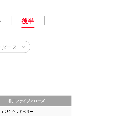
半
後半
ーダース
香川ファイブアローズ
 → #30 ウッドベリー