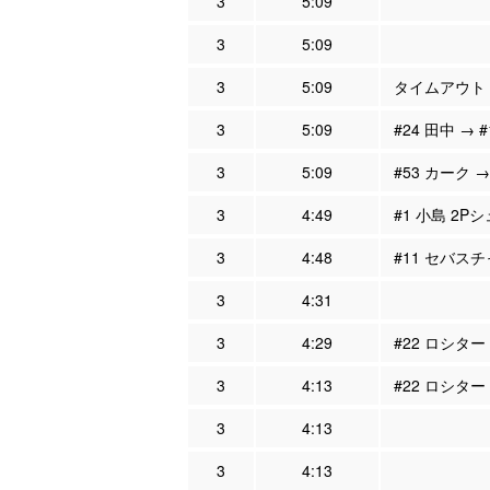
3
5:09
3
5:09
3
5:09
タイムアウト
3
5:09
#24 田中 →
3
5:09
#53 カーク →
3
4:49
#1 小島 2Pシ
3
4:48
#11 セバスチ
3
4:31
3
4:29
#22 ロシター
3
4:13
#22 ロシター
3
4:13
3
4:13