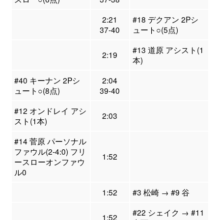
2:21
#18 デクアン 2Pシ
37-40
ュート○(5点)
#13 道原 アシスト(1
2:19
本)
#40 キーナン 2Pシ
2:04
ュート○(8点)
39-40
#12 オンドレイ アシ
2:03
スト(1本)
#14 菅原 パーソナル
ファウル(2-4:0) フリ
1:52
ースローオンファウ
ル0
1:52
#3 松崎 → #9 谷
#22 シェイク → #11
1:52