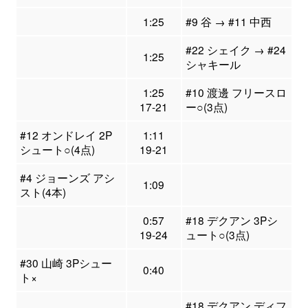
1:25
#9 谷 → #11 中西
#22 シェイク → #24
1:25
シャキール
1:25
#10 渡邊 フリースロ
17-21
ー○(3点)
#12 オンドレイ 2P
1:11
シュート○(4点)
19-21
#4 ジョーンズ アシ
1:09
スト(4本)
0:57
#18 デクアン 3Pシ
19-24
ュート○(3点)
#30 山崎 3Pシュー
0:40
ト×
#18 デクアン ディフ