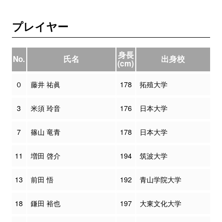
プレイヤー
身長
No.
氏名
出身校
(cm)
０
藤井 祐眞
178
拓殖大学
3
米須 玲音
176
日本大学
7
篠山 竜青
178
日本大学
11
増田 啓介
194
筑波大学
13
前田 悟
192
青山学院大学
18
鎌田 裕也
197
大東文化大学