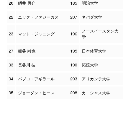
20
綱井 勇介
185
明治大学
22
ニック・ファジーカス
207
ネバダ大学
ノースイースタン大
23
マット・ジャニング
196
学
27
熊谷 尚也
195
日本体育大学
33
長谷川 技
190
拓殖大学
34
パブロ・アギラール
203
アリカンテ大学
35
ジョーダン・ヒース
208
カニシャス大学