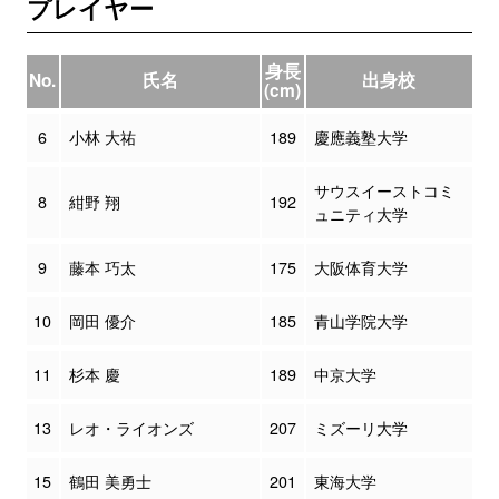
プレイヤー
身長
No.
氏名
出身校
(cm)
6
小林 大祐
189
慶應義塾大学
サウスイーストコミ
8
紺野 翔
192
ュニティ大学
9
藤本 巧太
175
大阪体育大学
10
岡田 優介
185
青山学院大学
11
杉本 慶
189
中京大学
13
レオ・ライオンズ
207
ミズーリ大学
15
鶴田 美勇士
201
東海大学