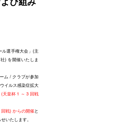
および組み
ボール選手権大会」(主
社) を開催いたしま
 / クラブが参加
ウイルス感染症拡大
天皇杯 1 ～ 3 回戦
3 回戦) からの開催
と
らせいたします。