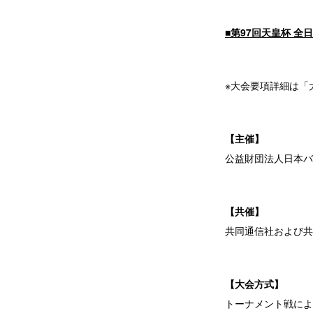
■第97回天皇杯 
※大会要項詳細は
「
【主催】
公益財団法人日本バ
【共催】
共同通信社および共
【大会方式】
トーナメント戦によ