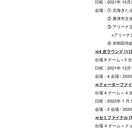
日程：2021年 10月3
会場：① 北海きたえ
② 唐津市文化体
③ アリーナ立川
※アリーナ立川立
④ 岸和田市総合
≪4 次ラウンド (11
出場 8 チーム＝3 次ラ
日程：2021年 12月1
会場：4 会場 / 2
≪クォーターファイナ
出場 4 チーム＝ 4
日程：2022年 1 月 5
会場：2 会場 / 
≪セミファイナル (
出場 4 チーム＝クォー