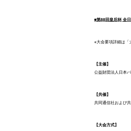
■第88回皇后杯 
※大会要項詳細は
「
【主催】
公益財団法人日本バ
【共催】
共同通信社および共
【大会方式】