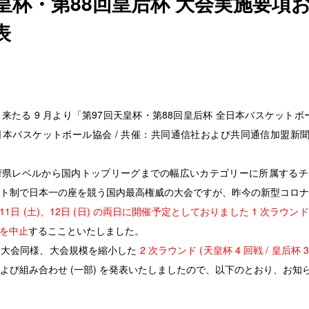
天皇杯・第88回皇后杯 大会実施要項
表
は、来たる 9 月より「第97回天皇杯・第88回皇后杯 全日本バスケット
本バスケットボール協会 / 共催：共同通信社および共同通信加盟新聞
レベルから国内トップリーグまでの幅広いカテゴリーに所属するチーム
ト制で日本一の座を競う国内最高権威の大会ですが、昨今の新型コロナ
月11日 (土)、12日 (日) の両日に開催予定としておりました 1 次ラウンド (
) を中止
するここといたしました。
大会同様、大会規模を縮小した
2 次ラウンド (天皇杯 4 回戦 / 皇后杯 
よび組み合わせ (一部) を発表いたしましたので、以下のとおり、お知