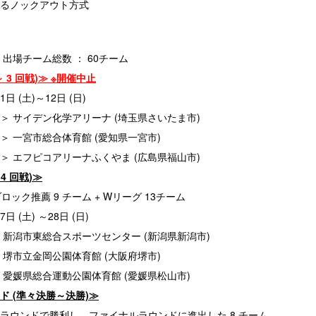
るノックアウト方式
出場チーム総数 ： 60チーム
～ 3 回戦)≫ ※開催中止
1日 (土)～12日 (日)
＞ サイデン化学アリーナ (埼玉県さいたま市)
一宮市総合体育館 (愛知県一宮市)
エフピコアリーナふくやま (広島県福山市)
4 回戦)≫
ック推薦 9 チーム + Wリーグ 13チーム
日 (土) ～28日 (日)
 新潟市東総合スポーツセンター (新潟県新潟市)
市立金岡公園体育館 (大阪府堺市)
媛県総合運動公園体育館 (愛媛県松山市)
ド (準々決勝～決勝)≫
 次ラウンドで勝利し、ファイナルラウンドに進出した 8 チーム