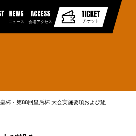
ST
NEWS
ACCESS
TICKET
チケット
ニュース
会場アクセス
天皇杯・第88回皇后杯 大会実施要項および組